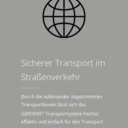
Sicherer Transport im
Straßenverkehr
Durch die aufeinander abgestimmten
Transportboxen lässt sich das
®
GEROFIXS
Transportsystem höchst
effektiv und einfach für den Transport