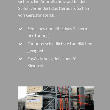
sichern. Ein Anprallschutz auf beiden
Seiten verhindert das Herausrutschen
von Gerüstmaterial.
Einfaches und effektives Sichern
der Ladung.
Für unterschiedlichste Ladeflächen
geeignet.
Zusätzliche Ladeflächen für
Kleinteile.